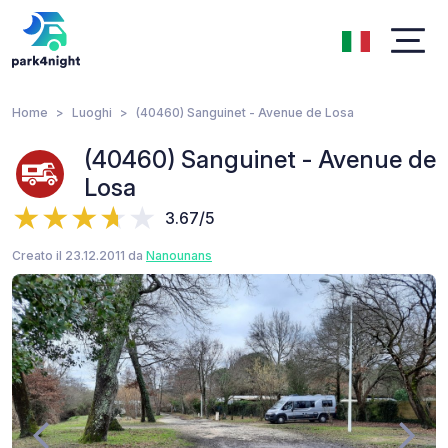
Home
Luoghi
(40460) Sanguinet - Avenue de Losa
(40460) Sanguinet - Avenue de
Losa
3.67/5
Creato il 23.12.2011 da
Nanounans