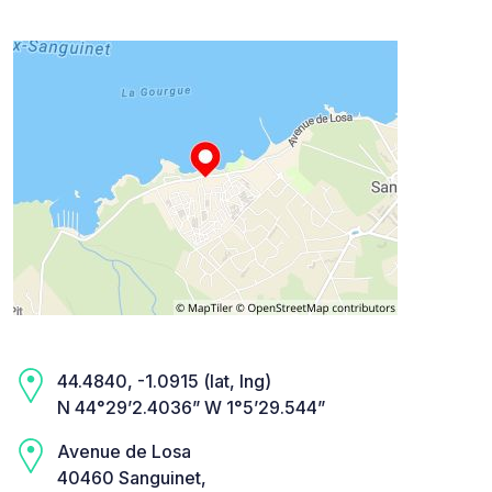
44.4840, -1.0915 (lat, lng)
N 44°29’2.4036” W 1°5’29.544”
Avenue de Losa
40460 Sanguinet,