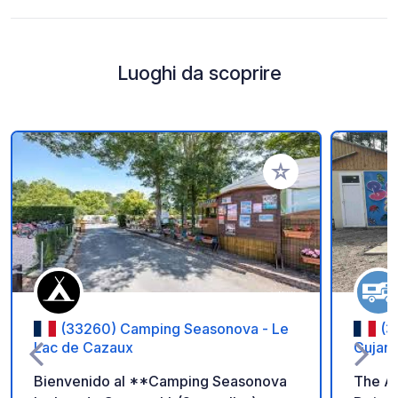
Luoghi da scoprire
Aggiungi ai tuoi pref
(33260) Camping Seasonova - Le
(3
Lac de Cazaux
Gujan
Bienvenido al **Camping Seasonova
The An