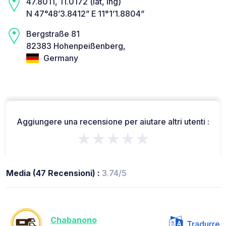
47.8011, 11.0172 (lat, lng)
N 47°48’3.8412” E 11°1’1.8804”
Bergstraße 81
82383 Hohenpeißenberg,
Germany
Aggiungere una recensione per aiutare altri utenti :
★★★★★
Media (47 Recensioni) :
3.74/5
Chabanono
Tradurre