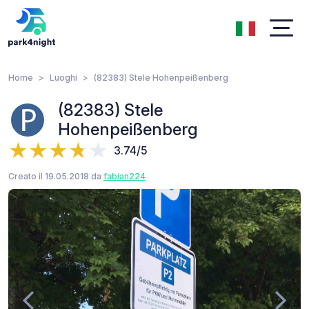
Home
Luoghi
(82383) Stele Hohenpeißenberg
(82383) Stele
Hohenpeißenberg
3.74/5
Creato il 19.05.2018 da
fabian224