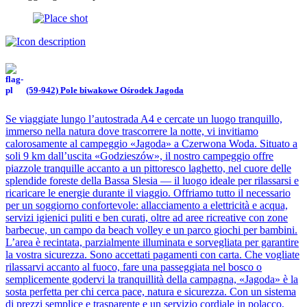
(59-942) Pole biwakowe Ośrodek Jagoda
Se viaggiate lungo l’autostrada A4 e cercate un luogo tranquillo,
immerso nella natura dove trascorrere la notte, vi invitiamo
calorosamente al campeggio «Jagoda» a Czerwona Woda. Situato a
soli 9 km dall’uscita «Godzieszów», il nostro campeggio offre
piazzole tranquille accanto a un pittoresco laghetto, nel cuore delle
splendide foreste della Bassa Slesia — il luogo ideale per rilassarsi e
ricaricare le energie durante il viaggio. Offriamo tutto il necessario
per un soggiorno confortevole: allacciamento a elettricità e acqua,
servizi igienici puliti e ben curati, oltre ad aree ricreative con zone
barbecue, un campo da beach volley e un parco giochi per bambini.
L’area è recintata, parzialmente illuminata e sorvegliata per garantire
la vostra sicurezza. Sono accettati pagamenti con carta. Che vogliate
rilassarvi accanto al fuoco, fare una passeggiata nel bosco o
semplicemente godervi la tranquillità della campagna, «Jagoda» è la
sosta perfetta per chi cerca pace, natura e sicurezza. Con un sistema
di prezzi semplice e trasparente e un servizio cordiale in polacco,