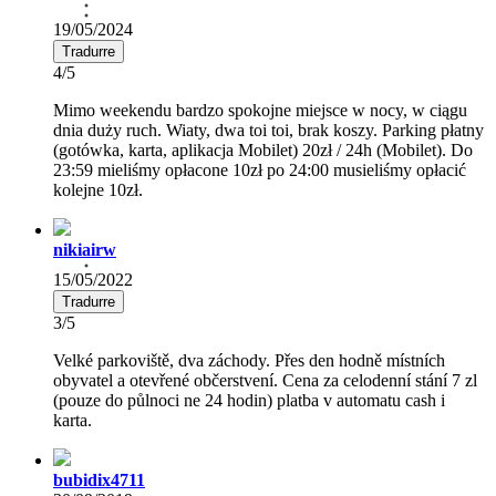
19/05/2024
Tradurre
4/5
Mimo weekendu bardzo spokojne miejsce w nocy, w ciągu
dnia duży ruch. Wiaty, dwa toi toi, brak koszy. Parking płatny
(gotówka, karta, aplikacja Mobilet) 20zł / 24h (Mobilet). Do
23:59 mieliśmy opłacone 10zł po 24:00 musieliśmy opłacić
kolejne 10zł.
nikiairw
15/05/2022
Tradurre
3/5
Velké parkoviště, dva záchody. Přes den hodně místních
obyvatel a otevřené občerstvení. Cena za celodenní stání 7 zl
(pouze do půlnoci ne 24 hodin) platba v automatu cash i
karta.
bubidix4711