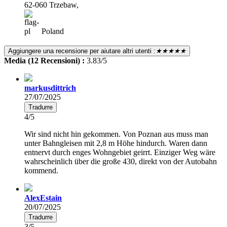
62-060 Trzebaw,
Poland
Aggiungere una recensione per aiutare altri utenti :
★★★★★
Media (12 Recensioni) :
3.83/5
markusdittrich
27/07/2025
Tradurre
4/5
Wir sind nicht hin gekommen. Von Poznan aus muss man
unter Bahngleisen mit 2,8 m Höhe hindurch. Waren dann
entnervt durch enges Wohngebiet geirrt. Einziger Weg wäre
wahrscheinlich über die große 430, direkt von der Autobahn
kommend.
AlexEstain
20/07/2025
Tradurre
3/5