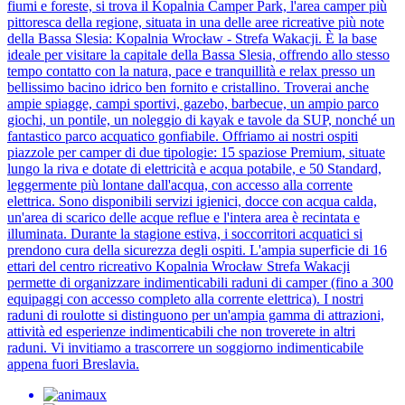
fiumi e foreste, si trova il Kopalnia Camper Park, l'area camper più
pittoresca della regione, situata in una delle aree ricreative più note
della Bassa Slesia: Kopalnia Wrocław - Strefa Wakacji. È la base
ideale per visitare la capitale della Bassa Slesia, offrendo allo stesso
tempo contatto con la natura, pace e tranquillità e relax presso un
bellissimo bacino idrico ben fornito e cristallino. Troverai anche
ampie spiagge, campi sportivi, gazebo, barbecue, un ampio parco
giochi, un pontile, un noleggio di kayak e tavole da SUP, nonché un
fantastico parco acquatico gonfiabile. Offriamo ai nostri ospiti
piazzole per camper di due tipologie: 15 spaziose Premium, situate
lungo la riva e dotate di elettricità e acqua potabile, e 50 Standard,
leggermente più lontane dall'acqua, con accesso alla corrente
elettrica. Sono disponibili servizi igienici, docce con acqua calda,
un'area di scarico delle acque reflue e l'intera area è recintata e
illuminata. Durante la stagione estiva, i soccorritori acquatici si
prendono cura della sicurezza degli ospiti. L'ampia superficie di 16
ettari del centro ricreativo Kopalnia Wrocław Strefa Wakacji
permette di organizzare indimenticabili raduni di camper (fino a 300
equipaggi con accesso completo alla corrente elettrica). I nostri
raduni di roulotte si distinguono per un'ampia gamma di attrazioni,
attività ed esperienze indimenticabili che non troverete in altri
raduni. Vi invitiamo a trascorrere un soggiorno indimenticabile
appena fuori Breslavia.