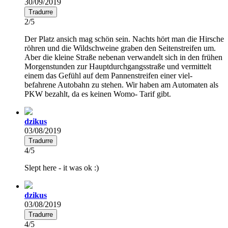
30/09/2019
Tradurre
2/5
Der Platz ansich mag schön sein. Nachts hört man die Hirsche
röhren und die Wildschweine graben den Seitenstreifen um.
Aber die kleine Straße nebenan verwandelt sich in den frühen
Morgenstunden zur Hauptdurchgangsstraße und vermittelt
einem das Gefühl auf dem Pannenstreifen einer viel-
befahrene Autobahn zu stehen. Wir haben am Automaten als
PKW bezahlt, da es keinen Womo- Tarif gibt.
dzikus
03/08/2019
Tradurre
4/5
Slept here - it was ok :)
dzikus
03/08/2019
Tradurre
4/5