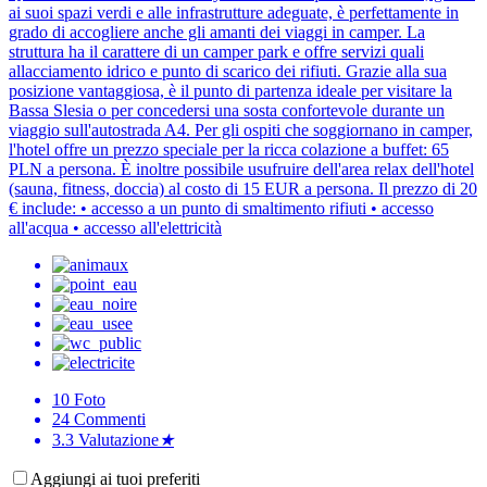
ai suoi spazi verdi e alle infrastrutture adeguate, è perfettamente in
grado di accogliere anche gli amanti dei viaggi in camper. La
struttura ha il carattere di un camper park e offre servizi quali
allacciamento idrico e punto di scarico dei rifiuti. Grazie alla sua
posizione vantaggiosa, è il punto di partenza ideale per visitare la
Bassa Slesia o per concedersi una sosta confortevole durante un
viaggio sull'autostrada A4. Per gli ospiti che soggiornano in camper,
l'hotel offre un prezzo speciale per la ricca colazione a buffet: 65
PLN a persona. È inoltre possibile usufruire dell'area relax dell'hotel
(sauna, fitness, doccia) al costo di 15 EUR a persona. Il prezzo di 20
€ include: • accesso a un punto di smaltimento rifiuti • accesso
all'acqua • accesso all'elettricità
10
Foto
24
Commenti
3.3
Valutazione
★
Aggiungi ai tuoi preferiti