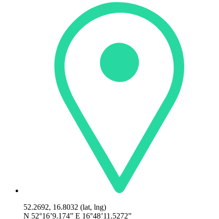
52.2692, 16.8032 (lat, lng)
N 52°16’9.174” E 16°48’11.5272”