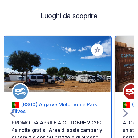
Luoghi da scoprire
Aggiungi ai tuoi pref
(8300) Algarve Motorhome Park
(8
Silves
PROMO DA APRILE A OTTOBRE 2026:
Al Cam
4a notte gratis ! Area di sosta camper y
un'atm
di servizio con 50 piazzole di almeno
perfett