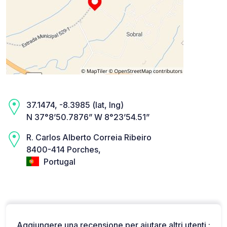
37.1474, -8.3985 (lat, lng)
N 37°8’50.7876” W 8°23’54.51”
R. Carlos Alberto Correia Ribeiro
8400-414 Porches,
Portugal
Aggiungere una recensione per aiutare altri utenti :