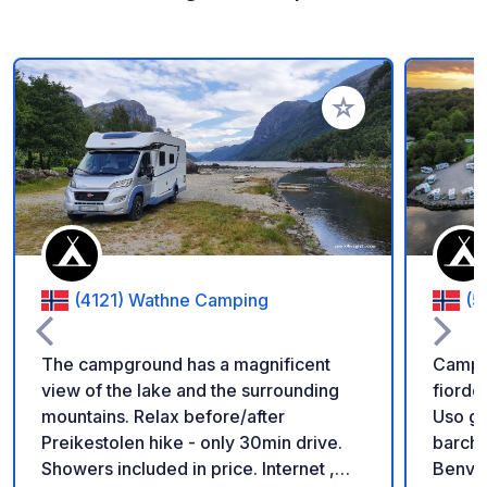
Aggiungi ai tuoi pref
(4121) Wathne Camping
(5
The campground has a magnificent
Camp Å
view of the lake and the surrounding
fiordo
mountains. Relax before/after
Uso gr
Preikestolen hike - only 30min drive.
barche 
Showers included in price. Internet ,
Benven