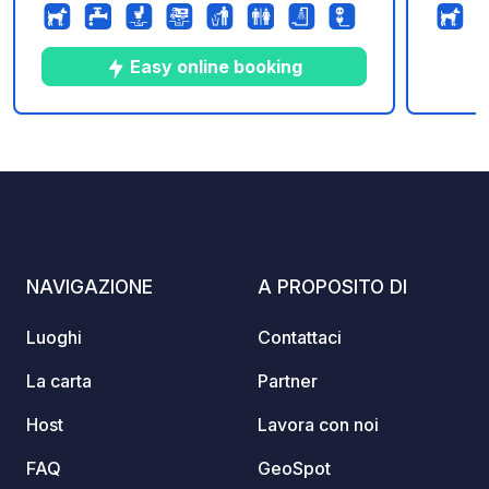
kayak rental ,sauna playground ,
picco
waste/gray water disposals , laundry
famili
a Svei
Easy online booking
occide
delle 
sul bo
10
405
4.7
★
Foto
Commenti
Valutazione
vostro
aprite
immedi
L’atmos
dirett
NAVIGAZIONE
A PROPOSITO DI
Ålfjor
relax 
Luoghi
Contattaci
norveg
roulot
La carta
Partner
delle 
Host
Lavora con noi
glampi
Norveg
FAQ
GeoSpot
vantagg