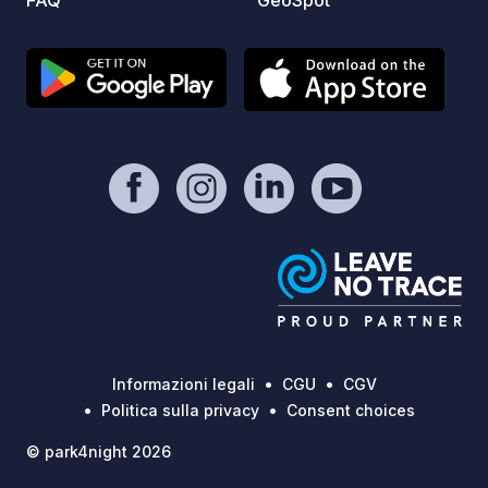
FAQ
GeoSpot
benvenuti! (Al momento della
prenotazione, selezionare "piazzola
grande"). I cani sono benvenuti!
Disponibilità e prenotazione
Informazioni legali
CGU
CGV
Politica sulla privacy
Consent choices
© park4night 2026