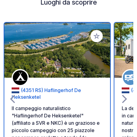
Luoghi da scoprire
Aggiungi ai tuoi pref
(4351 RS) Haflingerhof De
(4
Heksenketel
Il campeggio naturalistico
La des
"Haflingerhof De Heksenketel"
in camp
(affiliato a SVR e NKC) è un grazioso e
natura
piccolo campeggio con 25 piazzole
nostre