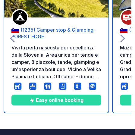
(1235) Camper stop & Glamping -
(1
FOREST EDGE
Vivi la perla nascosta per eccellenza
Mažije
della Slovenia. Area unica per tende e
camper
camper, 8 piazzole, tende, glamping e
Gradiš
un'esperienza boutique! Vicino a Velika
Gradiš
Planina e Lubiana. Offriamo: - docce
ripren
calde - servizi igienici - lavandini con
meravi
acqua calda - elettricità per camper -
camper,
acqua potabile - WIFI gratuito -
acqua 
Easy online booking
macchina per il caffè - idee per
prenot
escursioni nella zona - noleggio bici
online 
elettriche - colazione (10€ extra a
25 € a notte Ci trov
10
76
4.7
★
Foto
Commenti
Valutazione
persona) - area attrezzata con cucina
dall'A1
in comune e acqua calda Prenotazioni
lago G