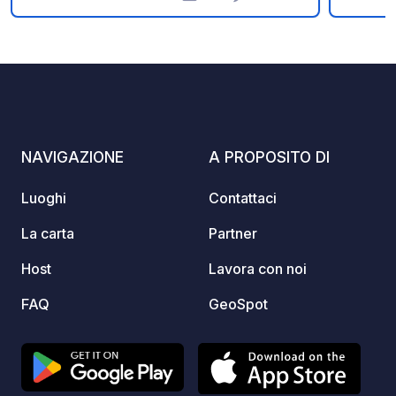
Foto
Commenti
Valutazione
sceptique. PS: sil vous plait: dopo la
pulizia della lunetta delle toilette, non
surtout pas jeter de lingettes
disinfettantes dans les toilettes du
camping! elles colmatent les
canalisation utiliser istantaneamente la
poubelle. Grazie
NAVIGAZIONE
A PROPOSITO DI
Luoghi
Contattaci
La carta
Partner
Host
Lavora con noi
FAQ
GeoSpot