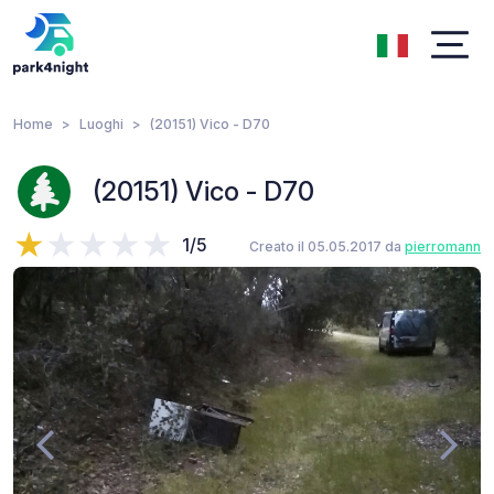
Home
Luoghi
(20151) Vico - D70
(20151) Vico - D70
1/5
Creato il 05.05.2017 da
pierromann