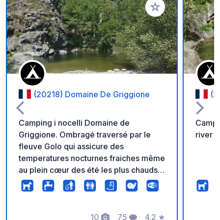
Aggiungi ai tuoi pref
(20218) Domaine De Griggione
(2
Camping i nocelli Domaine de
Campi
Griggione. Ombragé traversé par le
river 
fleuve Golo qui assicure des
temperatures nocturnes fraiches même
au plein cœur des été les plus chauds
plages et baignades possibles au bord
du fleuve le Golo. Wifi sur demande
Pas de Vidanges des cassettes
toilettes car nous sommes sur fausse
10
75
4.2
★