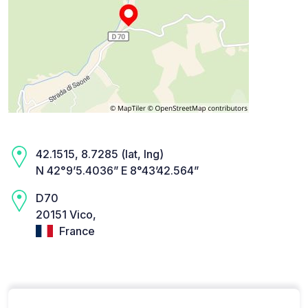
42.1515, 8.7285 (lat, lng)
N 42°9’5.4036” E 8°43’42.564”
D70
20151 Vico,
France