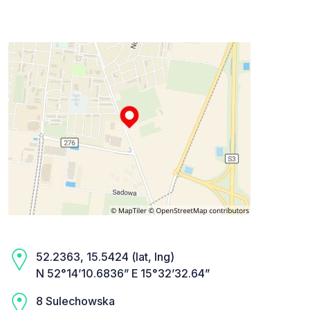
52.2363, 15.5424 (lat, lng)
N 52°14’10.6836” E 15°32’32.64”
8 Sulechowska