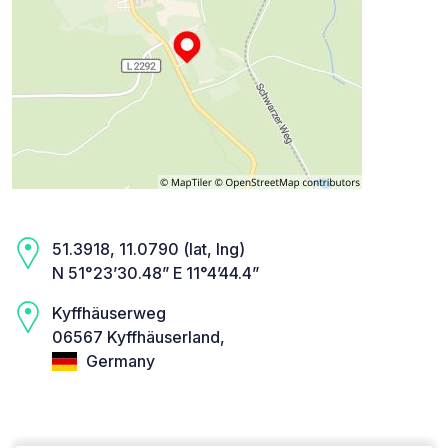
51.3918, 11.0790 (lat, lng)
N 51°23’30.48” E 11°4’44.4”
Kyffhäuserweg
06567 Kyffhäuserland,
Germany