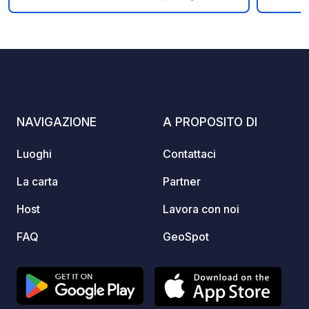
Foto
Commenti
Valutazione
are ci
gravel
Restau
cuisine
Very friendl
season
€2 per
NAVIGAZIONE
A PROPOSITO DI
availab
depend
Luoghi
Contattaci
Dogs: 
motor
La carta
Partner
Host
Lavora con noi
FAQ
GeoSpot