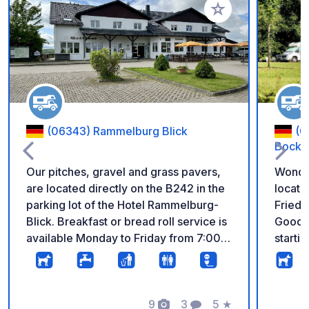
Aggiungi ai tuoi pref
(06343) Rammelburg Blick
(0
Bocksb
Our pitches, gravel and grass pavers,
Wonder
are located directly on the B242 in the
locatio
parking lot of the Hotel Rammelburg-
Friedri
Blick. Breakfast or bread roll service is
Good n
available Monday to Friday from 7:00
starti
a.m. and Saturday to Sunday from 8:00
(Witch
a.m. Our restaurant serves hot meals
Valley
from Wednesday to Sunday, 11:00 a.m.
therma
to 8:00 p.m.
9
3
5
★
about 