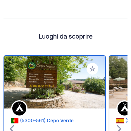
Luoghi da scoprire
Aggiungi ai tuoi pref
(5300-561) Cepo Verde
(3