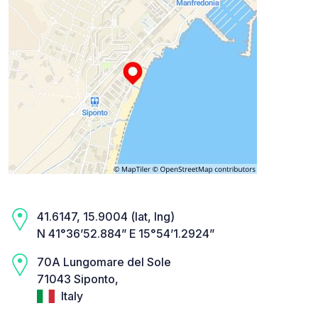
41.6147, 15.9004 (lat, lng)
N 41°36’52.884” E 15°54’1.2924”
70A Lungomare del Sole
71043 Siponto,
Italy