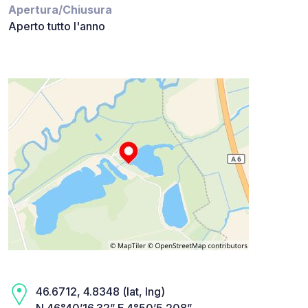
Apertura/Chiusura
Aperto tutto l'anno
46.6712, 4.8348 (lat, lng)
N 46°40’16.32” E 4°50’5.208”