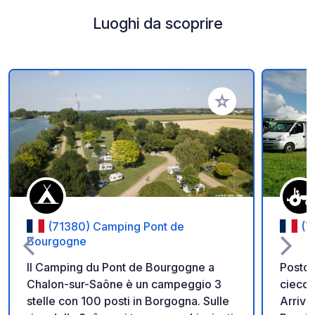
Luoghi da scoprire
Aggiungi ai tuoi pref
(71380) Camping Pont de
(7
Bourgogne
Il Camping du Pont de Bourgogne a
Posto t
Chalon-sur-Saône è un campeggio 3
cieco 
stelle con 100 posti in Borgogna. Sulle
Arrivo