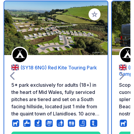
Aggiungi ai tuoi pref
(SY18 6NG) Red Kite Touring Park
(L
Campin
5* park exclusively for adults (18+) in
Scoprit
the heart of Mid Wales, fully serviced
cuore del G
pitches are tiered and set on a South
splend
facing hillside, located just 1 mile from
Beacon
the quaint town of Llanidloes. 10 acre
nostro
dog walking area. Reception and shop
oasi d
on park.
A pochi