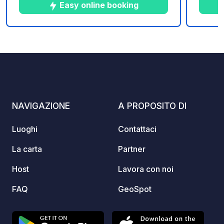
Llango
Easy online booking
piacev
nolegg
paddle
10
14
4.9
★
Foto
Commenti
Valutazione
in tutta tranq
piazzo
fondo 
camper
vostro
NAVIGAZIONE
A PROPOSITO DI
piazzo
person
Luoghi
Contattaci
famiglie o g
sono a
La carta
Partner
educati (a
Host
Lavora con noi
falò n
sono b
FAQ
GeoSpot
per prot
caffett
vicinan