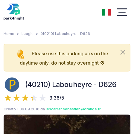
Home
Luoghi
(40210) Labouheyre - D626
Please use this parking area in the
daytime only, do not stay overnight 🚫
(40210) Labouheyre - D626
3.36/5
Creato il 09.09.2016 da
lescarret.sebastien@orange.fr