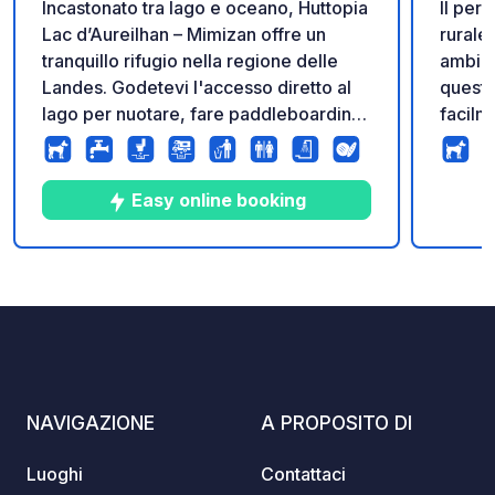
Incastonato tra lago e oceano, Huttopia
Il perf
Lac d’Aureilhan – Mimizan offre un
rurale
tranquillo rifugio nella regione delle
ambien
Landes. Godetevi l'accesso diretto al
quest’
lago per nuotare, fare paddleboarding
facilm
e andare in canoa, oppure esplorate le
faro b
vicine spiagge atlantiche. Soggiornate
spiagg
in spaziose piazzole immerse nella
ciclabili diret
Easy online booking
natura e rilassatevi con attività
sereni
all'insegna della natura. Il luogo
piazzol
perfetto per una pausa rilassante tra
individ
10
8
2.6
★
Foto
Commenti
Valutazione
foresta, acqua e infinite spiagge
pulita
sabbiose.
aperta 24 or
Campin
sempre. Per verificare la dispo
tempo 
NAVIGAZIONE
A PROPOSITO DI
piazzol
ufficia
Luoghi
Contattaci
web" d