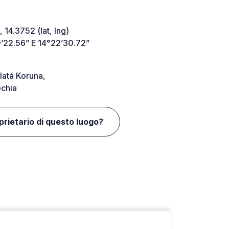
 14.3752 (lat, lng)
’22.56” E 14°22’30.72”
latá Koruna,
chia
oprietario di questo luogo?