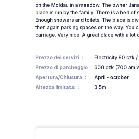
on the Moldau in a meadow. The owner Jana
place is run by the family. There is a bed of 
Enough showers and toilets. The place is div
then again parking spaces on the way. You c
carriage. Very nice. A great place with a lo
Prezzo dei servizi
Electricity 80 czk /
Prezzo di parcheggio
600 czk (700 am wa
Apertura/Chiusura
April - october
Altezza limitata:
3.5m