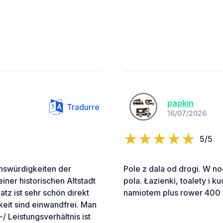
papkin
Tradurre
16/07/2026
5/5
nswürdigkeiten der
Pole z dala od drogi. W n
ner historischen Altstadt
pola. Łazienki, toalety i 
tz ist sehr schön direkt
namiotem plus rower 400 
eit sind einwandfrei. Man
/ Leistungsverhältnis ist