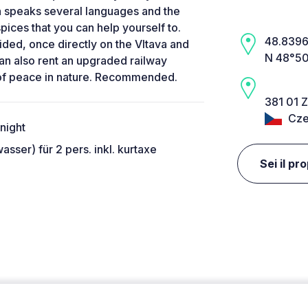
 speaks several languages and the
spices that you can help yourself to.
48.8396,
ided, once directly on the Vltava and
N 48°50
an also rent an upgraded railway
t of peace in nature. Recommended.
381 01 Z
Cze
 night
sser) für 2 pers. inkl. kurtaxe
Sei il pr