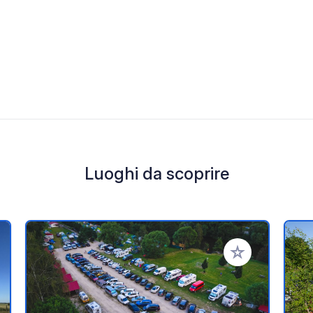
Luoghi da scoprire
i ai tuoi preferiti
Aggiungi ai tuoi p