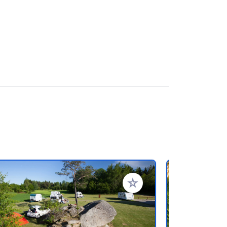
referiti
Aggiungi ai tuoi preferiti