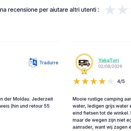
★★
a recensione per aiutare altri utenti :
YakaTori
Tradurre
02/08/2026
4/5
an der Moldau. Jederzeit
Mooie rustige camping aan 
eis (hin und retour 55
water, ledigen grijs water
eind fietsen tot de winkel.
maar de wegen zijn niet ec
aanrader, want wij zagen 