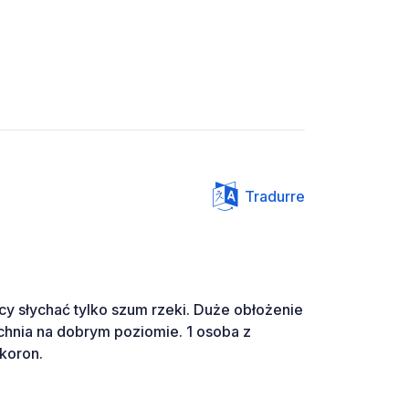
Tradurre
ocy słychać tylko szum rzeki. Duże obłożenie
kuchnia na dobrym poziomie. 1 osoba z
koron.