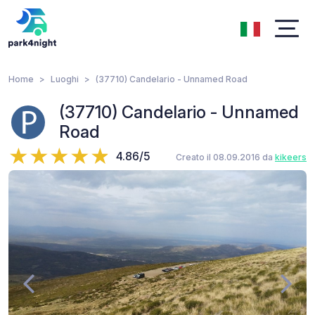
Home
Luoghi
(37710) Candelario - Unnamed Road
(37710) Candelario - Unnamed
Road
4.86/5
Creato il 08.09.2016 da
kikeers