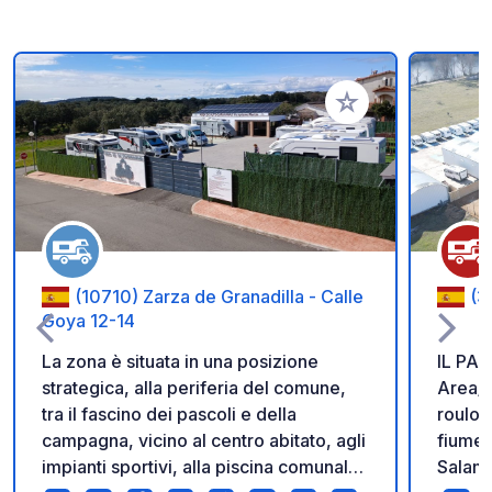
Aggiungi ai tuoi pref
(10710) Zarza de Granadilla - Calle
(3
Goya 12-14
La zona è situata in una posizione
IL PA
strategica, alla periferia del comune,
Area/p
tra il fascino dei pascoli e della
roulott
campagna, vicino al centro abitato, agli
fiume 
impianti sportivi, alla piscina comunale,
Salama