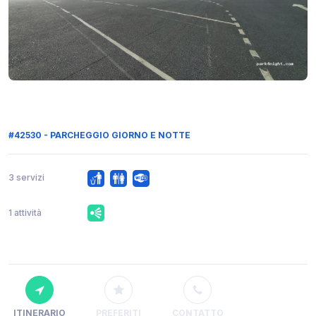
#42530 - PARCHEGGIO GIORNO E NOTTE
3 servizi
1 attività
ITINERARIO
PREFERITI
CONTATTO