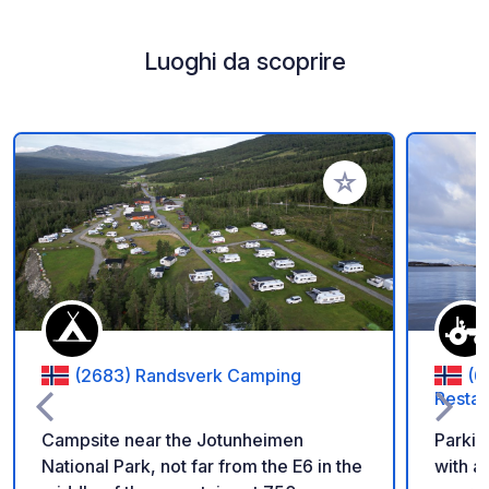
Luoghi da scoprire
Aggiungi ai tuoi pref
(2683) Randsverk Camping
(6
Restau
Campsite near the Jotunheimen
Parking
National Park, not far from the E6 in the
with a