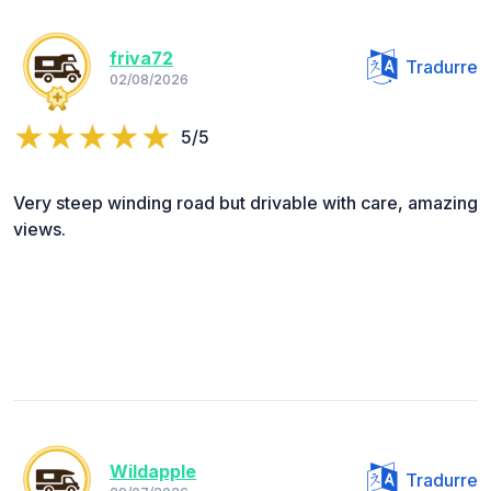
friva72
Tradurre
02/08/2026
5/5
Very steep winding road but drivable with care, amazing
views.
Wildapple
Tradurre