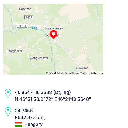
46.8647, 16.3638 (lat, lng)
N 46°51’53.0172” E 16°21’49.5648”
24 7455
9942 Szalafő,
Hungary