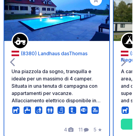
Aggiungi ai tuoi pref
(8380) Landhaus dasThomas
(8
Riege
Una piazzola da sogno, tranquilla e
A camp
ideale per un massimo di 4 camper.
area, 
Situata in una tenuta di campagna con
and ca
appartamenti per vacanze.
superm
Allacciamento elettrico disponibile in
and spo
loco. Posizionata su una collina con una
pitch 
vista magnifica. Piscina riscaldata (12 m
nearby
di lunghezza) ad uso gratuito. Area
playgr
relax a bordo piscina con barbecue.
4
11
5
★
within
Foto
Commenti
Valutazione