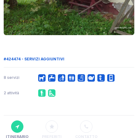
#424474 - SERVIZI AGGIUNTIVI
8 servizi
2 attività
ITINERARIO
PREFERITI
CONTATTO