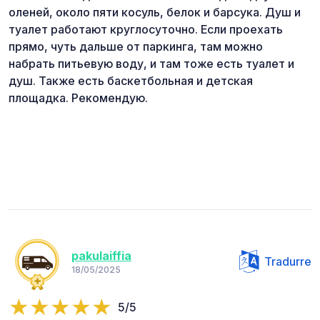
оленей, около пяти косуль, белок и барсука. Душ и
туалет работают круглосуточно. Если проехать
прямо, чуть дальше от паркинга, там можно
набрать питьевую воду, и там тоже есть туалет и
душ. Также есть баскетбольная и детская
площадка. Рекомендую.
pakulaiffia
Tradurre
18/05/2025
5/5