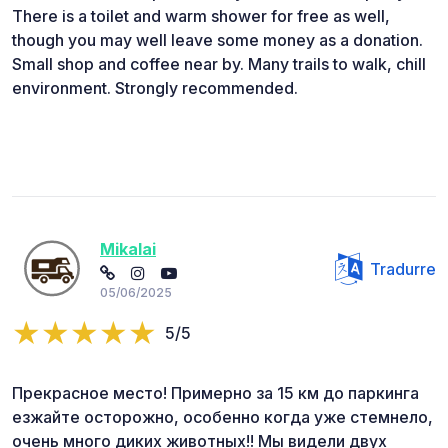
There is a toilet and warm shower for free as well,
though you may well leave some money as a donation.
Small shop and coffee near by. Many trails to walk, chill
environment. Strongly recommended.
Mikalai
Tradurre
05/06/2025
5/5
Прекрасное место! Примерно за 15 км до паркинга
езжайте осторожно, особенно когда уже стемнело,
очень много диких животных!! Мы видели двух