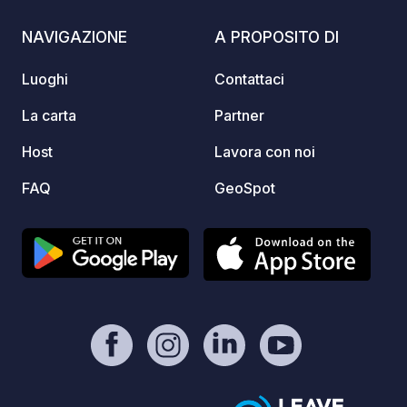
servizi
pari a 
NAVIGAZIONE
A PROPOSITO DI
Dispon
camper
Luoghi
Contattaci
Campin
del vi
La carta
Partner
sud de
Host
Lavora con noi
che co
campeg
FAQ
GeoSpot
dall'i
Tarnov
condur
negozi
del vi
visitat
chiacchie
Veliko
tende,
zaini d