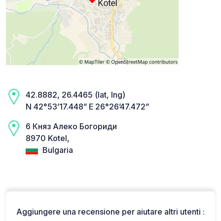
42.8882, 26.4465 (lat, lng)
N 42°53’17.448” E 26°26’47.472”
6 Княз Алеко Богориди
8970 Kotel,
Bulgaria
Aggiungere una recensione per aiutare altri utenti :