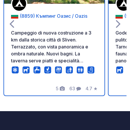
(8859) Къмпинг Оазис / Oazis
(5
Campeggio di nuova costruzione a 3
Godete
km dalla storica città di Sliven.
pulito 
Terrazzato, con vista panoramica e
Tarnov
ombra naturale. Nuovi bagni. La
fauna 
taverna serve piatti e specialità
panora
tradizionali bulgare. Luogo ideale per
modern
attività ricreative e visite turistiche nella
accogli
zona.
Prenot
5
63
4.7
★
sito web. La piscina è si
Foto
Commenti
Valutazione
terraz
Inoltre
splend
a rilas
nuotate