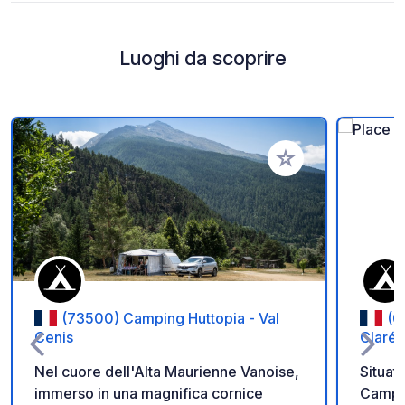
Luoghi da scoprire
Aggiungi ai tuoi pref
(73500) Camping Huttopia - Val
(0
Cenis
Claré
Nel cuore dell'Alta Maurienne Vanoise,
Situato
immerso in una magnifica cornice
Campin