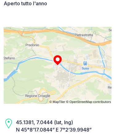
Aperto tutto l'anno
45.1381, 7.0444 (lat, lng)
N 45°8’17.0844” E 7°2’39.9948”