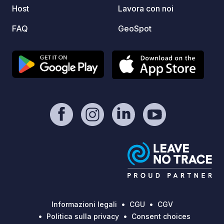
Host
Lavora con noi
un'escursione a piedi o in bicicletta,
rilassatevi nella piscina riscaldata con
FAQ
GeoSpot
vista panoramica, per poi distendervi
nell'atmosfera conviviale del bar in
stile food truck, perfetto per
condividere una deliziosa merenda a
fine giornata.
Informazioni legali
CGU
CGV
Politica sulla privacy
Consent choices