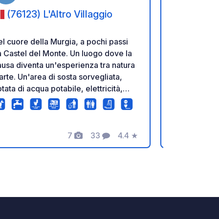
(76123) L'Altro Villaggio
(73028
Fontanell
l cuore della Murgia, a pochi passi
Agriturismo 
 Castel del Monte. Un luogo dove la
agricola con
usa diventa un'esperienza tra natura
tende e roulo
arte. Un'area di sosta sorvegliata,
docce calde,
tata di acqua potabile, elettricità,
stoviglie co
arico e docce. Il castello è
Animali amme
ggiungibile in 10 minuti a piedi o con
in 5 minuti.
vetta. Aperto dalle 09:00.
prodotti biol
E
7
33
4.4
★
pasta, passa
Foto
Commenti
Valutazione
Dal 15/6 al 1
centro di Ot