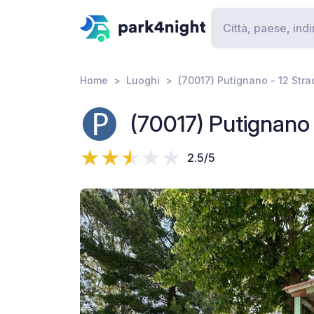
Home
Luoghi
(70017) Putignano - 12 Str
(70017) Putignano
2.5/5