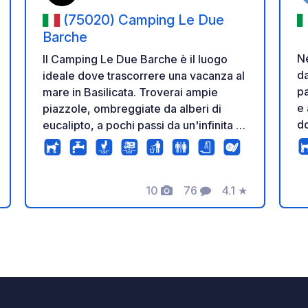
(75020) Camping Le Due
Barche
Ne
Il Camping Le Due Barche è il luogo
da
ideale dove trascorrere una vacanza al
pa
mare in Basilicata. Troverai ampie
e 
piazzole, ombreggiate da alberi di
do
eucalipto, a pochi passi da un'infinita e
sc
incontaminata spiaggia di sabbia
ra
dorata, per un soggiorno immerso nella
na
natura e in assoluto relax. Scopri le
10
76
4.1
★
nostre offerte sul nostro sito oppure
zione
Foto
Commenti
Valutazione
contattaci via email e prenota subito la
tua vacanza!