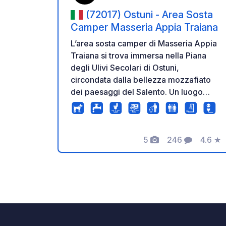
(72017) Ostuni - Area Sosta
Camper Masseria Appia Traiana
L’area sosta camper di Masseria Appia
Traiana si trova immersa nella Piana
degli Ulivi Secolari di Ostuni,
circondata dalla bellezza mozzafiato
dei paesaggi del Salento. Un luogo
tranquillo e accogliente, ideale per chi
desidera sostare in mezzo alla natura e
scoprire la magia della Valle d’Itria.
5
246
4.6
★
Tariffe: 30 € al giorno. La tariffa
Foto
Commenti
Valuta
giornaliera non comprende la tassa di
soggiorno né eventuali supplementi
per cani, bambini o adulti aggiuntivi
oltre le due persone già incluse nel
prezzo. Il prezzo per l'allaccio
all'energia elettrica (facoltativo) è di 5
€ al giorno. Per informazioni