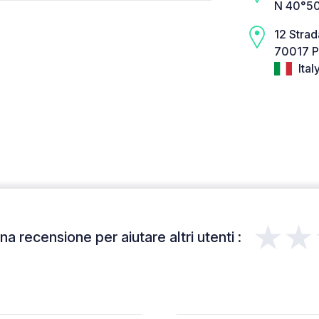
N 40°50
12 Stra
70017 P
Ital
★★
a recensione per aiutare altri utenti :