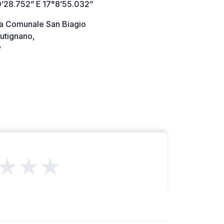
’28.752” E 17°8’55.032”
da Comunale San Biagio
utignano,
y
★★★