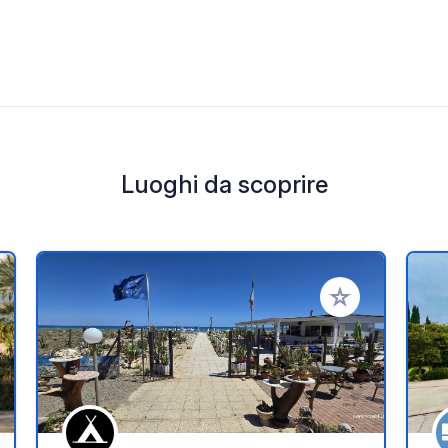
Luoghi da scoprire
i ai tuoi preferiti
Aggiungi ai tuoi p