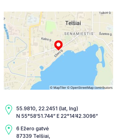
55.9810, 22.2451 (lat, lng)
N 55°58’51.744” E 22°14’42.3096”
6 Ežero gatvė
87339 Telšiai,