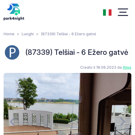
Home
Luoghi
(87339) Telšiai - 6 Ežero gatvė
(87339) Telšiai - 6 Ežero gatvė
Creato il 18.06.2023 da
Alius