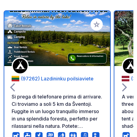
Aggiungi ai tuoi pref
(97262) Lazdininku poilsiaviete
(3
Si prega di telefonare prima di arrivare.
A very
Ci troviamo a soli 5 km da Šventoji.
three 
Fuggite in un luogo tranquillo immerso
about 
in una splendida foresta, perfetto per
tent a
rilassarsi nella natura. Potete:
shade
Soggiornare con il vostro camper
though