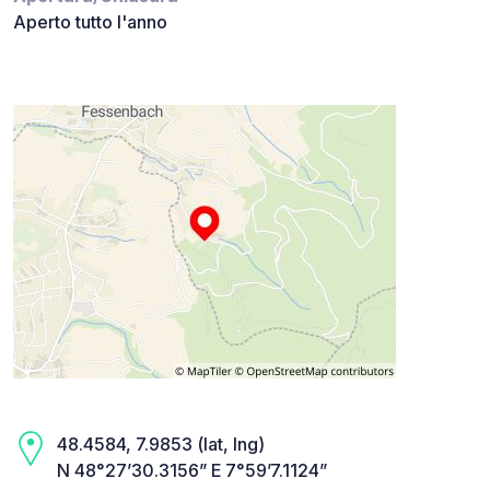
Aperto tutto l'anno
48.4584, 7.9853 (lat, lng)
N 48°27’30.3156” E 7°59’7.1124”