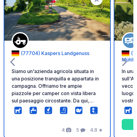
Aggiungi ai tuoi pref
(77704) Kaspers Landgenuss
(7
Mühlb
Siamo un'azienda agricola situata in
In una 
una posizione tranquilla e appartata in
sull'A
campagna. Offriamo tre ampie
vecchi 
piazzole per camper con vista libera
luogo 
sul paesaggio circostante. Da qui,
vostro
potrete ammirare il villaggio, la Foresta
prenot
Nera, i Vosgi e, nelle giornate limpide,
un'off
persino Strasburgo. Le piazzole si
nonché
trovano proprio accanto alla nostra
4
5
4.8
★
dintor
Foto
Commenti
Valutazione