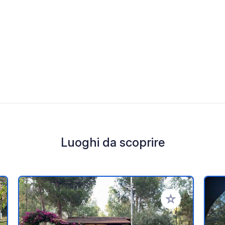
Luoghi da scoprire
i ai tuoi preferiti
Aggiungi ai tuoi p