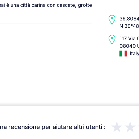
sai è una città carina con cascate, grotte
39.8084,
N 39°48
117 Via
08040 U
Ital
★★
a recensione per aiutare altri utenti :