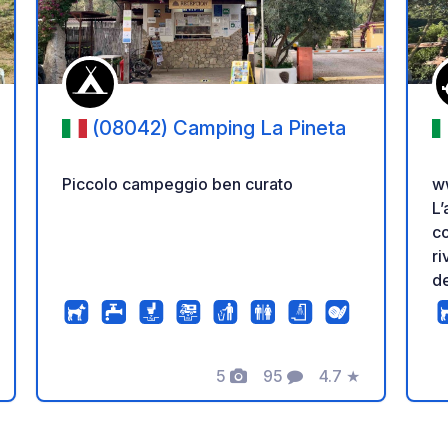
(08042) Camping La Pineta
Piccolo campeggio ben curato
w
L’
co
ri
de
an
lepr
na
5
95
4.7
★
un
tazione
Foto
Commenti
Valutazione
as
con t