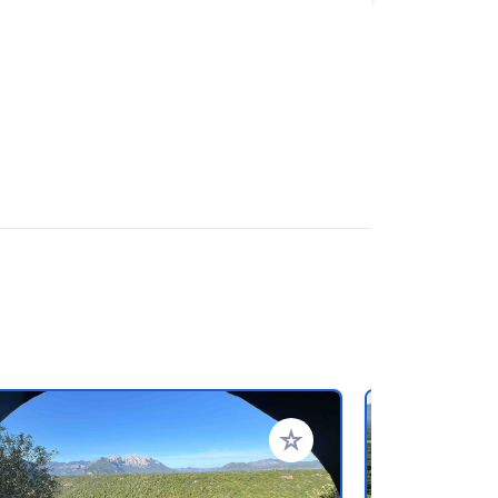
referiti
Aggiungi ai tuoi preferiti