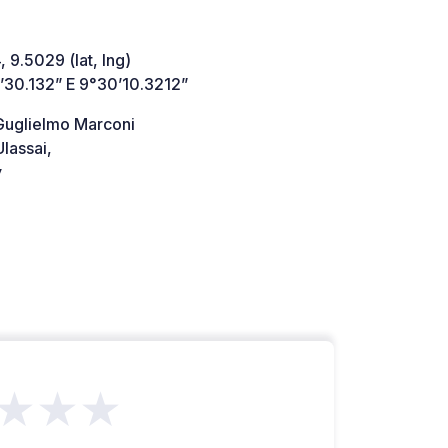
 9.5029 (lat, lng)
’30.132” E 9°30’10.3212”
 Guglielmo Marconi
lassai,
y
★★★