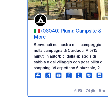
(08040) Piuma Campsite &
More
Benvenuti nel nostro mini campeggio
nella campagna di Cardedu. A 5/15
minuti in auto/bici dalla spiaggia di
sabbia e dal villaggio con possibilità di
shopping. Vi aspettano 6 piazzole, 2
piazzole per tende, 1 casa mobile, 1
appartamento per le vacanze, moderni
servizi igienici, angolo cottura,
6
74
5
★
lavanderia, barbecue, area comune e
Foto
Commenti
Valu
altro ancora, in un'atmosfera familiare.
Nell'area comune è possibile vedere