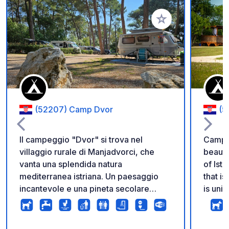
Aggiungi ai tuoi pref
(52207) Camp Dvor
(5
Il campeggio "Dvor" si trova nel
Camp 
villaggio rurale di Manjadvorci, che
beautif
vanta una splendida natura
of Istr
mediterranea istriana. Un paesaggio
that i
incantevole e una pineta secolare
is uni
circondano il campeggio. All'interno
campin
del campeggio troverete una piscina
marked
immersa nella natura dove potrete
distan