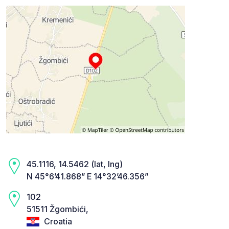
45.1116, 14.5462 (lat, lng)
N 45°6’41.868” E 14°32’46.356”
102
51511 Žgombići,
Croatia