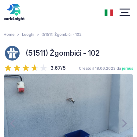
Home
Luoghi
(51511) Žgombići - 102
(51511) Žgombići - 102
3.67/5
Creato il 18.06.2023 da
jernus