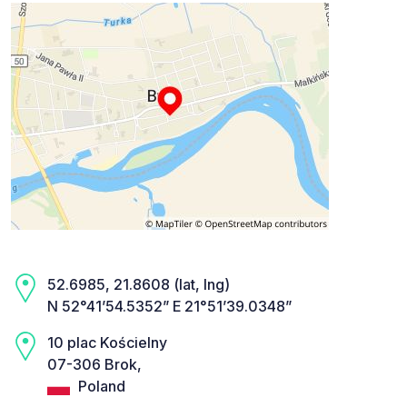
52.6985, 21.8608 (lat, lng)
N 52°41’54.5352” E 21°51’39.0348”
10 plac Kościelny
07-306 Brok,
Poland