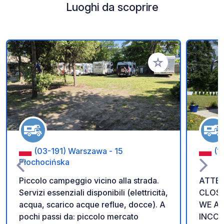
Luoghi da scoprire
Aggiungi ai tuoi pref
(03-191) Warszawa - 15
(1
Płochocińska
Piccolo campeggio vicino alla strada.
ATTEN
Servizi essenziali disponibili (elettricità,
CLOSE
acqua, scarico acque reflue, docce). A
WE AP
pochi passi da: piccolo mercato
INCON