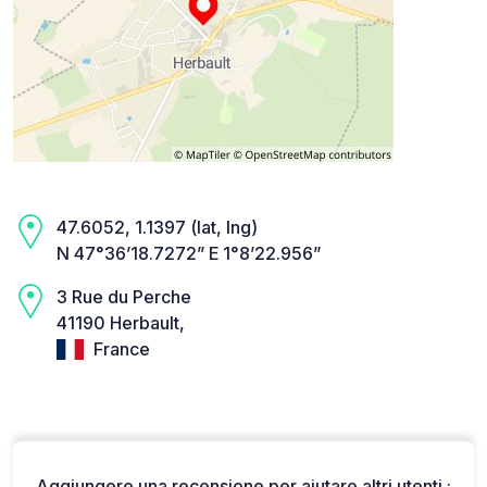
47.6052, 1.1397 (lat, lng)
N 47°36’18.7272” E 1°8’22.956”
3 Rue du Perche
41190 Herbault,
France
Aggiungere una recensione per aiutare altri utenti :