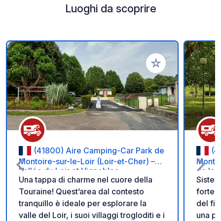
Luoghi da scoprire
Aggiungi ai tuoi pref
(41800) Aire Camping-Car Park de
(4
Montoire-sur-le-Loir (Loir-et-Cher) –
Montri
Vallée du Loir et Vignobles
de la 
Una tappa di charme nel cuore della
Sistema
Touraine! Quest’area dal contesto
fortez
tranquillo è ideale per esplorare la
del fi
valle del Loir, i suoi villaggi trogloditi e i
una po