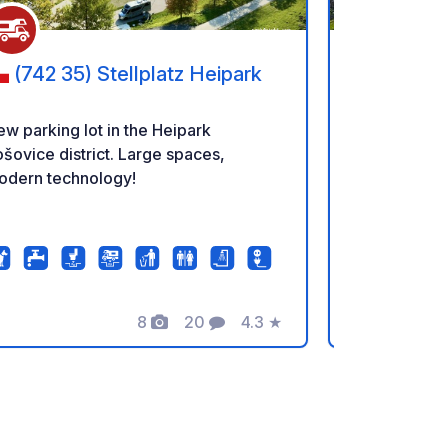
(742 35) Stellplatz Heipark
(751 11
Sportovní
w parking lot in the Heipark
Il complesso
šovice district. Large spaces,
relax ideale 
odern technology!
scoprire la 
coloro che d
ambiente mol
Nelle vicinan
ciclistica a
attraverso l
8
20
4.3
★
dell'Ambra"
Foto
Commenti
Valutazione
collegato ad 
insieme form
ciclabili pe
lunghe.