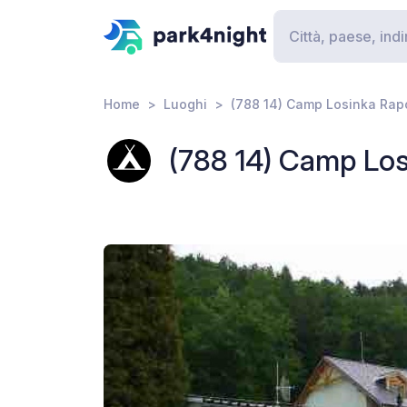
Home
Luoghi
(788 14) Camp Losinka Rap
(788 14) Camp Los