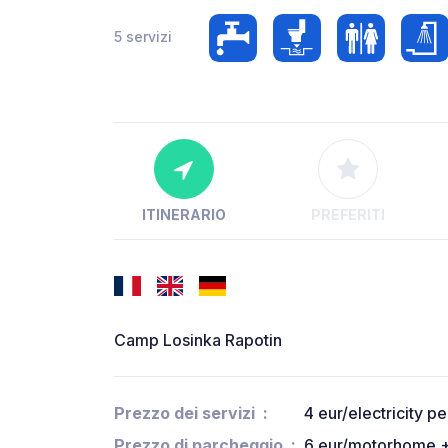
5 servizi
ITINERARIO
PREFERITI
Camp Losinka Rapotin
Prezzo dei servizi
4 eur/electricity p
Prezzo di parcheggio
6 eur/motorhome +