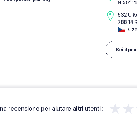
N 50°1’6
532 U K
788 14 R
Cze
Sei il pr
★★
a recensione per aiutare altri utenti :