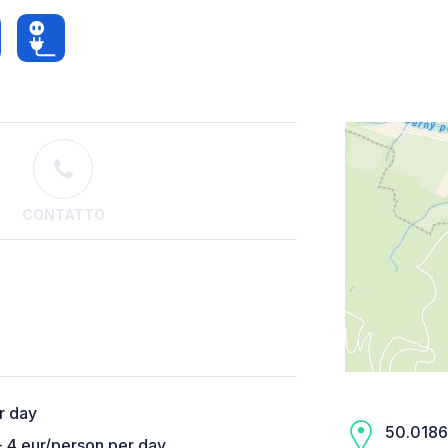
CONTATTO
er day
50.0186,
 4 eur/person per day