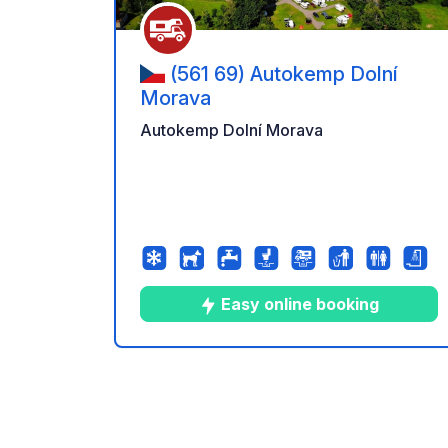
(561 69) Autokemp Dolní
Morava
Autokemp Dolní Morava
Easy online booking
10
47
4.5
★
Foto
Commenti
Valuta