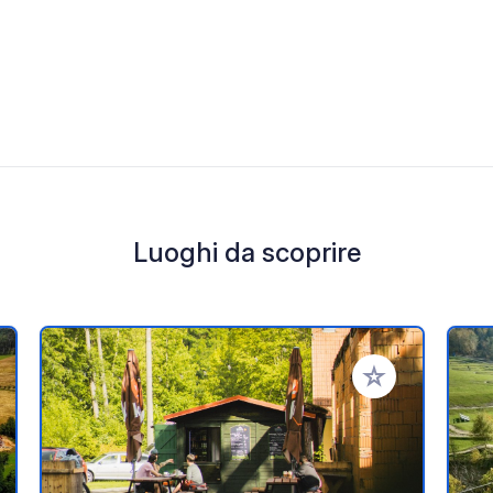
Luoghi da scoprire
i ai tuoi preferiti
Aggiungi ai tuoi p