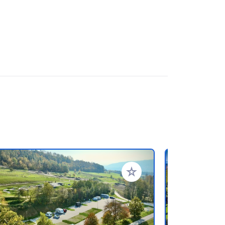
referiti
Aggiungi ai tuoi preferiti