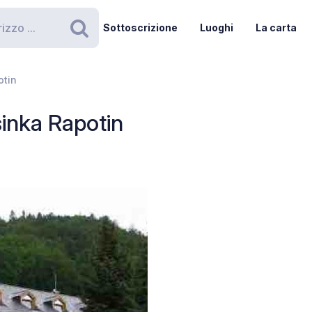
Sottoscrizione
Luoghi
La carta
Ricerca
otin
inka Rapotin