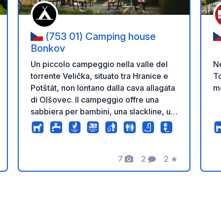
(753 01) Camping house
Bonkov
Ne
Un piccolo campeggio nella valle del
To
torrente Velička, situato tra Hranice e
m
Potštát, non lontano dalla cava allagata
di Olšovec. Il campeggio offre una
sabbiera per bambini, una slackline, un
braciere, un barbecue e una piccola
cucina attrezzata con fornello, doccia e
servizi igienici. È presente anche un
7
2
2
★
chiosco per l'acquisto di bevande e
Foto
Commenti
Valutazione
snack.
zione