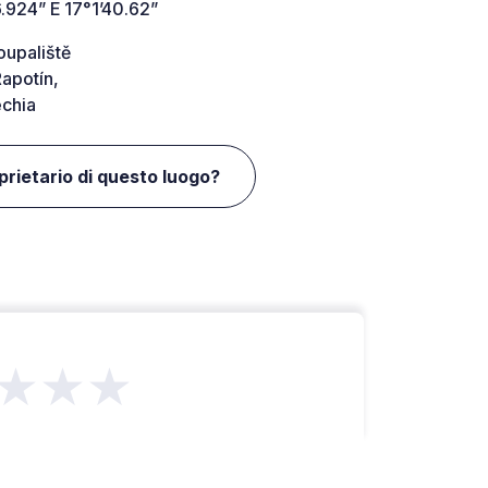
.924” E 17°1’40.62”
oupaliště
apotín,
chia
oprietario di questo luogo?
★★★