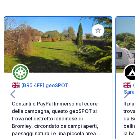
Aggiungi ai tuoi pref
(BR5 4FF) geoSPOT
(B
Carav
Contanti o PayPal Immerso nel cuore
Il plu
della campagna, questo geoSPOT si
trova 
trova nel distretto londinese di
da Bou
Bromley, circondato da campi aperti,
bellis
paesaggi naturali e una piccola area
la bas