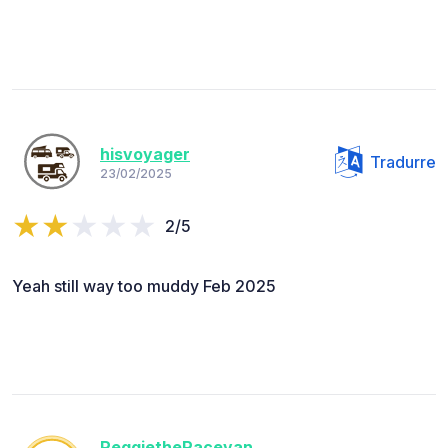
hisvoyager
Tradurre
23/02/2025
2/5
Yeah still way too muddy Feb 2025
ReggietheRacevan