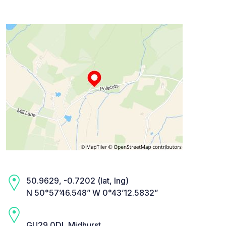
50.9629, -0.7202 (lat, lng)
N 50°57’46.548” W 0°43’12.5832”
GU29 0DL Midhurst,