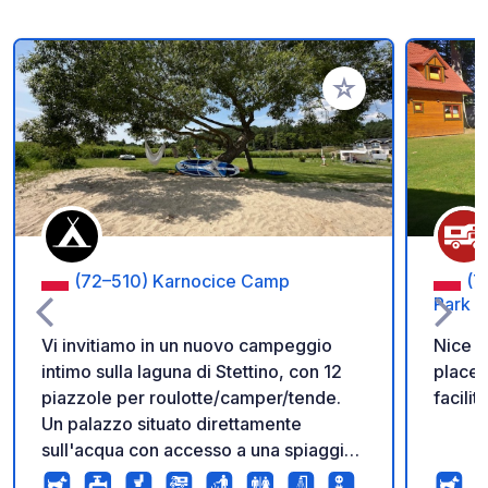
Aggiungi ai tuoi pref
(72–510) Karnocice Camp
(7
Park
Vi invitiamo in un nuovo campeggio
Nice p
intimo sulla laguna di Stettino, con 12
place.
piazzole per roulotte/camper/tende.
facilit
Un palazzo situato direttamente
sull'acqua con accesso a una spiaggia
privata. Un luogo unico per chi ama la