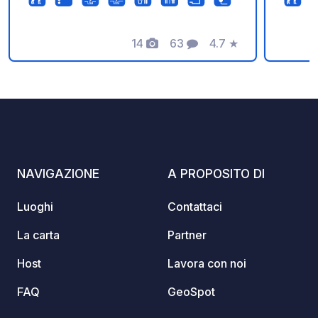
pace e la tranquillità. Il costo del
soggiorno per 2 persone è di 30 euro
al giorno (il prezzo include un'ampia
14
63
4.7
★
Foto
Commenti
Valutazione
piazzola, elettricità e noleggio gratuito
di kayak). Nella stagione dal 01/07 al
31/08 il prezzo è di 40 euro al giorno.
Sono ammessi tutti gli animali
domestici (5 euro al giorno).
NAVIGAZIONE
A PROPOSITO DI
Luoghi
Contattaci
La carta
Partner
Host
Lavora con noi
FAQ
GeoSpot