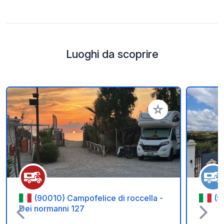
Luoghi da scoprire
Aggiungi ai tuoi pref
(90010) Campofelice di roccella -
(9
Dei normanni 127