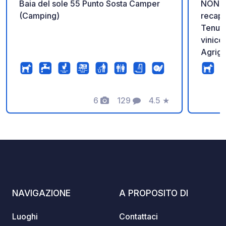
Baia del sole 55 Punto Sosta Camper
NON ES
(Camping)
recapi
Tenuta
vinicol
Agrige
dalla 
gratui
pregia
6
129
4.5
★
tipici
Foto
Commenti
Valutazione
panora
nella 
piacer
contat
dalla 
prende
Masani
NAVIGAZIONE
A PROPOSITO DI
l'ampi
circa,
Luoghi
Contattaci
trover