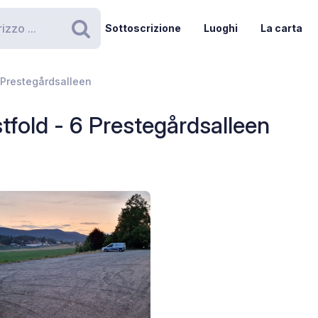
Sottoscrizione
Luoghi
La carta
Ricerca
 Prestegårdsalleen
tfold - 6 Prestegårdsalleen