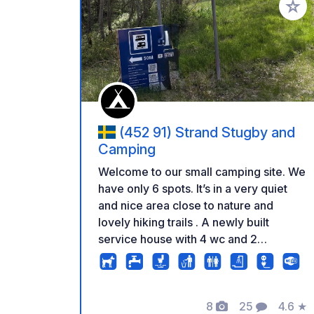
Aggiung
(452 91) Strand Stugby and
Camping
Welcome to our small camping site. We
have only 6 spots. It’s in a very quiet
and nice area close to nature and
lovely hiking trails . A newly built
service house with 4 wc and 2
showers. Electricity and WIFI is
included. We have an outside bench
and sink for washing your dinnerware.
8
25
4.6
★
There is possibility to empty
Foto
Commenti
Valuta