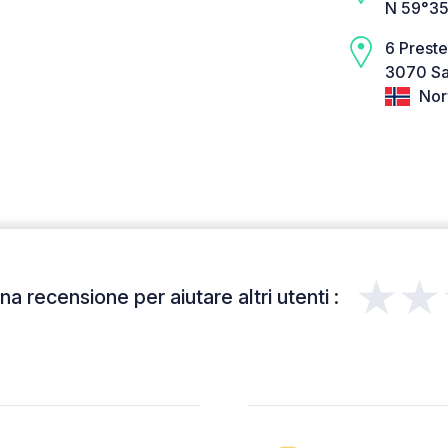
N 59°35
6 Prest
3070 Sa
Nor
★★
a recensione per aiutare altri utenti :