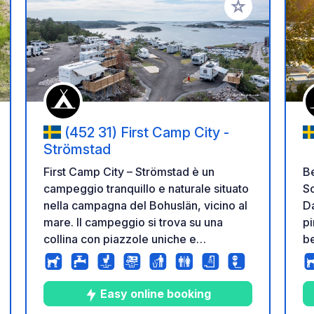
i ai tuoi preferiti
Aggiungi ai tuoi p
(452 31) First Camp City -
Strömstad
Be
First Camp City – Strömstad è un
Sc
campeggio tranquillo e naturale situato
Da
nella campagna del Bohuslän, vicino al
pi
mare. Il campeggio si trova su una
be
collina con piazzole uniche e
pi
pianeggianti, alcune delle quali
ad
asfaltate, che offrono magnifiche viste
per
- una delle preferite dai viaggiatori in
Easy online booking
Pi
camper. ! Qui puoi campeggiare con il
zione