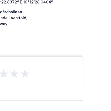
’22.8372” E 10°12’28.0404”
egårdsalleen
nde i Vestfold,
way
★★★