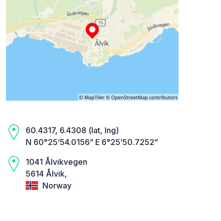
60.4317, 6.4308 (lat, lng)
N 60°25’54.0156” E 6°25’50.7252”
1041 Ålvikvegen
5614 Ålvik,
Norway