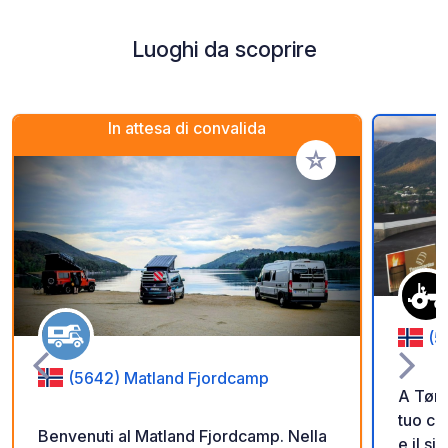
Luoghi da scoprire
In attesa di convalida
Aggiungi ai tuoi pref
(5
(5642) Matland Fjordcamp
A Tønn
tuo ca
Benvenuti al Matland Fjordcamp. Nella
e il si