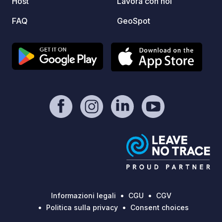
Host
Lavora con noi
Matland a Os al mattino. Da lì,
FAQ
GeoSpot
prenderete l'autobus diretto per
Bergen. Potrete poi riprendere
l'autobus e noi verremo a prendervi in
barca. In questo modo, non avrete
bisogno della vostra auto per
raggiungere Bergen. La traversata in
barca dura circa 25 minuti, mentre il
viaggio in autobus dura 38 minuti. Il
costo dell'escursione in barca è di 800
NOK a persona per i maggiori di 12 anni
(minimo 2 persone). È possibile
noleggiare barche, kayak e stand-up
paddleboard (SUP) e praticare sport
acquatici. Le barche a remi sono
disponibili gratuitamente per i bambini.
Informazioni legali
CGU
CGV
Disponiamo anche di un piccolo yacht
Politica sulla privacy
Consent choices
per escursioni guidate ai fiordi di