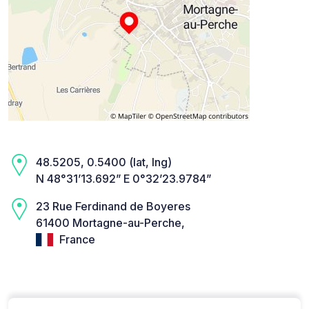
48.5205, 0.5400 (lat, lng)
N 48°31’13.692” E 0°32’23.9784”
23 Rue Ferdinand de Boyeres
61400 Mortagne-au-Perche,
France