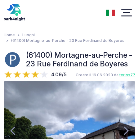
Home
Luoghi
(61400) Mortagne-au-Perche - 23 Rue Ferdinand de Boyeres
(61400) Mortagne-au-Perche -
23 Rue Ferdinand de Boyeres
4.09/5
Creato il 16.06.2023 da
terios77