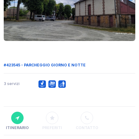
#423545 - PARCHEGGIO GIORNO E NOTTE
3 servizi
ITINERARIO
PREFERITI
CONTATTO