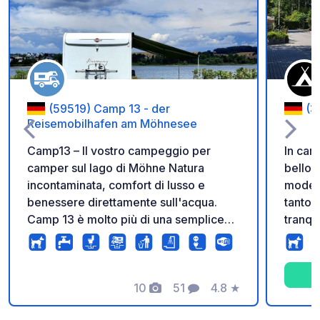
Aggiungi ai tuoi pref
(59519) Camp 13 - der
(3
Reisemobilhafen am Möhnesee
Camp13 – Il vostro campeggio per
In ca
camper sul lago di Möhne Natura
bello e
incontaminata, comfort di lusso e
modern
benessere direttamente sull'acqua.
tanto 
Camp 13 è molto più di una semplice
tranqu
piazzola. È la vostra oasi di pace in riva
bambin
al lago, con accesso diretto all'acqua,
pubbli
servizi igienici moderni e una sauna
pane, 
panoramica con sala relax, balcone
10
51
4.8
★
WiFi/i
Foto
Commenti
Valutazione
con vista lago, spogliatoi e docce al