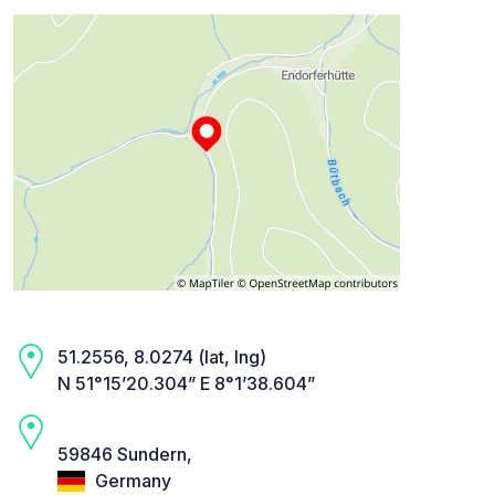
51.2556, 8.0274 (lat, lng)
N 51°15’20.304” E 8°1’38.604”
59846 Sundern,
Germany