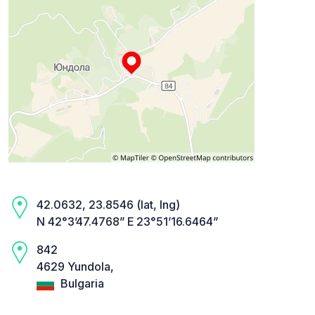
42.0632, 23.8546 (lat, lng)
N 42°3’47.4768” E 23°51’16.6464”
842
4629 Yundola,
Bulgaria