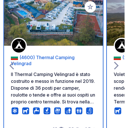
Aggiungi ai tuoi pref
(4600) Thermal Camping
(2
Velingrad
Il Thermal Camping Velingrad è stato
Volete 
costruito e messo in funzione nel 2019.
scoprir
Dispone di 36 posti per camper,
rendon
roulotte o tende e offre ai suoi ospiti un
essere vissut
proprio centro termale. Si trova nella
Termal
capitale termale della Bulgaria -
nel no
Velingrad, sulla strada per la città di
piacer
Yundola, nella parte della città con il
vette 