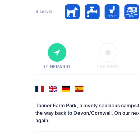
8 servizi
ITINERARIO
PREFERITI
Tanner Farm Park, a lovely spacious campsi
the way back to Devon/Cornwall. On our next
again.