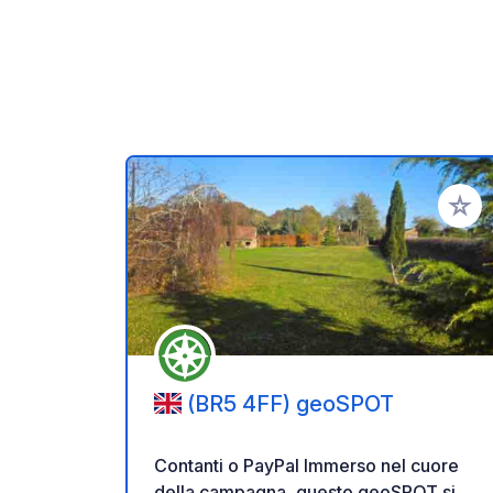
Aggiung
(BR5 4FF) geoSPOT
Contanti o PayPal Immerso nel cuore
della campagna, questo geoSPOT si