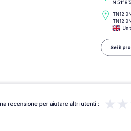
N 51°8’
TN12 9
TN12 9N
Uni
Sei il pr
★★
a recensione per aiutare altri utenti :