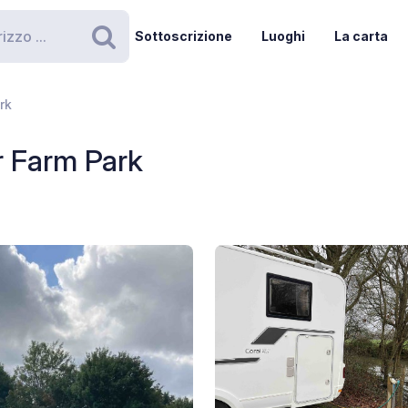
Sottoscrizione
Luoghi
La carta
Ricerca
rk
r Farm Park