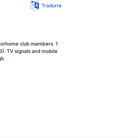
Tradurre
otorhome club members. 1
3). TV signals and mobile
gh.