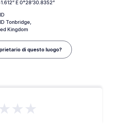
51.612” E 0°28’30.8352”
ND
D Tonbridge,
ted Kingdom
oprietario di questo luogo?
★★★