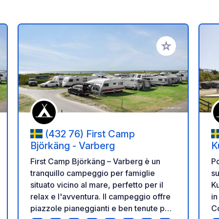
i ai tuoi preferiti
Aggiungi ai tuoi p
(432 76) First Camp
Björkäng - Varberg
K
First Camp Björkäng – Varberg è un
Po
tranquillo campeggio per famiglie
su
situato vicino al mare, perfetto per il
K
relax e l'avventura. Il campeggio offre
in
piazzole pianeggianti e ben tenute per
Co