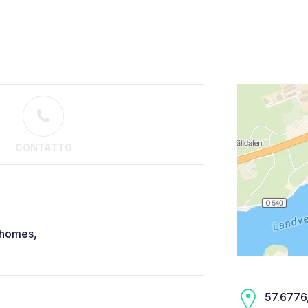
CONTATTO
e homes,
57.6776,