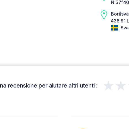
N 57°40
Boråsv
438 91 L
Swe
★★
a recensione per aiutare altri utenti :