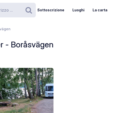
Sottoscrizione
Luoghi
La carta
Ricerca
svägen
er - Boråsvägen