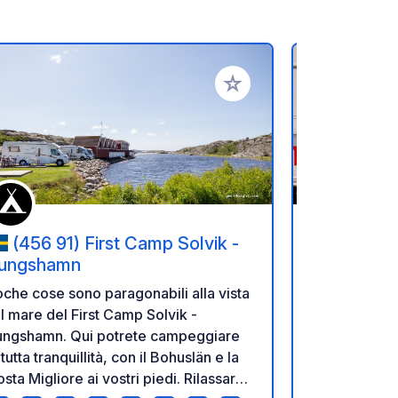
referiti
Aggiungi ai tuoi preferiti
(456 91) First Camp Solvik -
(9900)
ungshamn
Godetevi la 
che cose sono paragonabili alla vista
migliore spi
l mare del First Camp Solvik -
bambini nell
ungshamn. Qui potrete campeggiare
Nordstrand 
 tutta tranquillità, con il Bohuslän e la
Sabbia fine
sta Migliore ai vostri piedi. Rilassarsi