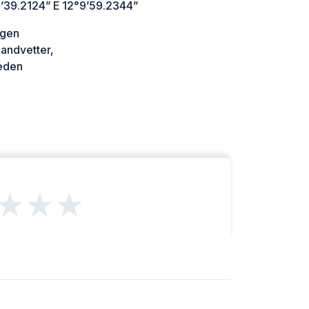
’39.2124” E 12°9’59.2344”
ägen
andvetter,
den
★★★