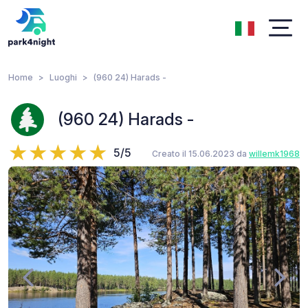
Home
Luoghi
(960 24) Harads -
(960 24) Harads -
5/5
Creato il 15.06.2023 da
willemk1968