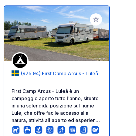
Aggiungi ai tuoi pref
(975 94) First Camp Arcus - Luleå
First Camp Arcus – Luleå è un
campeggio aperto tutto l'anno, situato
in una splendida posizione sul fiume
Lule, che offre facile accesso alla
natura, attività all'aperto ed esperienze
uniche. Il campeggio offre ampie
piazzole per camper, roulotte e tende,