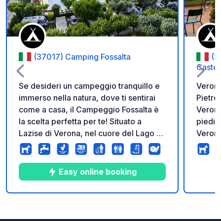
(37017) Camping Fossalta
(3
Castel
Se desideri un campeggio tranquillo e
Verona
immerso nella natura, dove ti sentirai
Pietro
come a casa, il Campeggio Fossalta è
Verona
la scelta perfetta per te! Situato a
piedi I
Lazise di Verona, nel cuore del Lago di
Verona
Garda, il nostro campeggio è un angolo
di pace e serenità, circondato dalle
acque cristalline del lago e da una
Easy online booking
vegetazione lussureggiante. Dal 1969,
il Campeggio Fossalta è gestito con
passione e dedizione dalla nostra
20
85
4.5
★
Foto
Commenti
Valutazione
famiglia, offrendo un’accoglienza