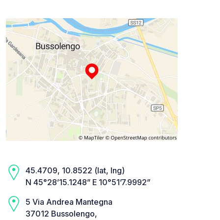
45.4709, 10.8522 (lat, lng)
N 45°28’15.1248” E 10°51’7.9992”
5 Via Andrea Mantegna
37012 Bussolengo,