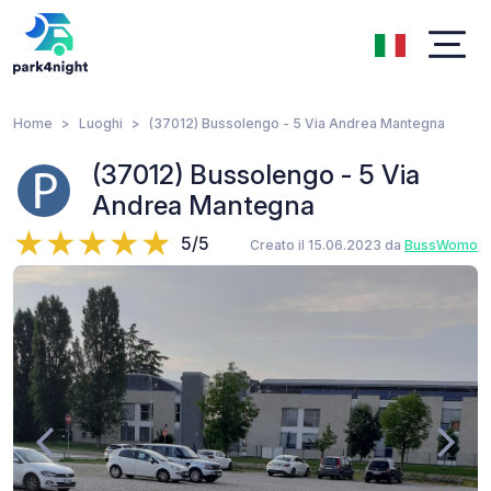
Home
Luoghi
(37012) Bussolengo - 5 Via Andrea Mantegna
(37012) Bussolengo - 5 Via
Andrea Mantegna
5/5
Creato il 15.06.2023 da
BussWomo