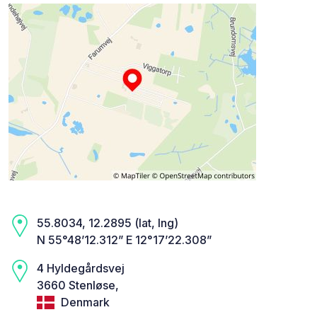
55.8034, 12.2895 (lat, lng)
N 55°48’12.312” E 12°17’22.308”
4 Hyldegårdsvej
3660 Stenløse,
Denmark