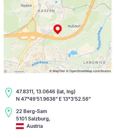
47.8311, 13.0646 (lat, lng)
N 47°49’51.9636” E 13°3’52.56”
22 Berg-Sam
5101 Salzburg,
Austria