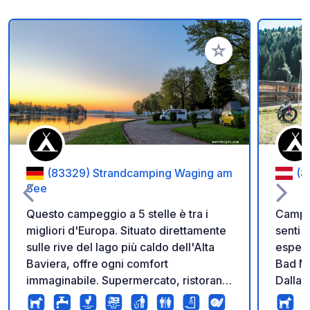
Aggiungi ai tuoi pref
(83329) Strandcamping Waging am
(8
See
Questo campeggio a 5 stelle è tra i
Campin
migliori d'Europa. Situato direttamente
senti l
sulle rive del lago più caldo dell'Alta
esper
Baviera, offre ogni comfort
Bad Mitterndorf
immaginabile. Supermercato, ristoranti,
Dalla 
scuola di vela, noleggio attrezzature e
in poc