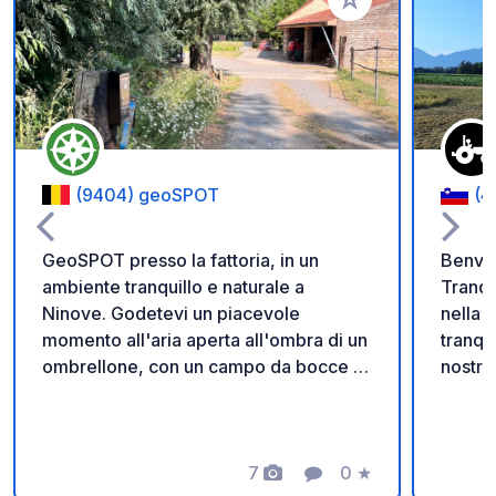
Aggiungi ai tuoi pref
(9404) geoSPOT
(4
GeoSPOT presso la fattoria, in un
Benven
ambiente tranquillo e naturale a
Tranqu
Ninove. Godetevi un piacevole
nella cam
momento all'aria aperta all'ombra di un
tranqu
ombrellone, con un campo da bocce e
nostra
giri in pony per i bambini. Un luogo
immers
ideale per una pausa rilassante. Grazie
vita r
al proprietario per aver condiviso
spazio
questo geoSPOT! :) Promemoria : -
7
0
★
distan
Foto
Commento
Valutazione