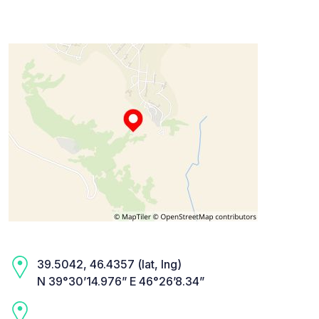
39.5042, 46.4357 (lat, lng)
N 39°30’14.976” E 46°26’8.34”