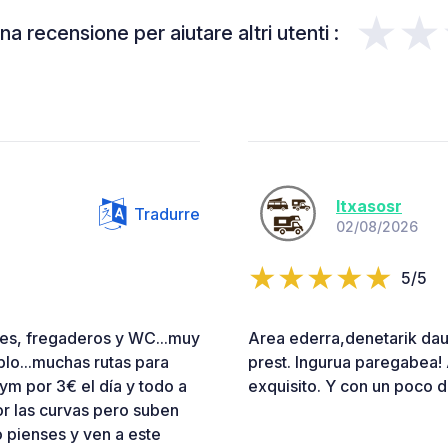
★★
a recensione per aiutare altri utenti :
Itxasosr
Tradurre
02/08/2026
5/5
ntes, fregaderos y WC...muy
Area ederra,denetarik dau
lo...muchas rutas para
prest. Ingurua paregabea! 
gym por 3€ el día y todo a
exquisito. Y con un poco d
or las curvas pero suben
 pienses y ven a este