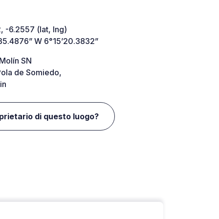
 -6.2557 (lat, lng)
35.4876” W 6°15’20.3832”
 Molín SN
ola de Somiedo,
in
oprietario di questo luogo?