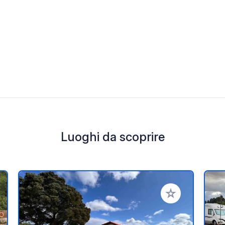
Luoghi da scoprire
i ai tuoi preferiti
Aggiungi ai tuoi p