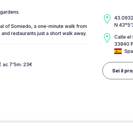
 gardens.
43.0932,
N 43°5’
tal of Somiedo, a one-minute walk from
and restaurants just a short walk away.
Calle el
33840 P
Spa
€ ac 7'5m: 23€
Sei il pr