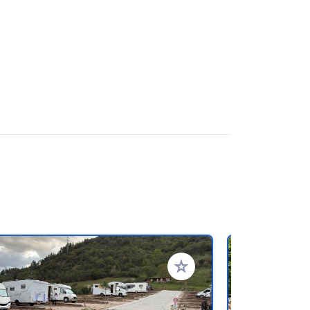
referiti
Aggiungi ai tuoi preferiti