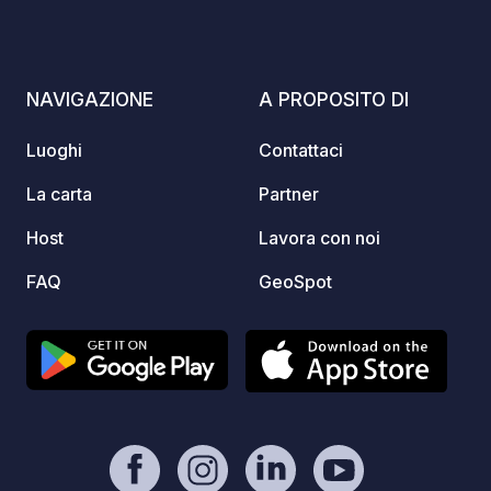
Prenotazione sul sito web. 2 minuti.
Poiché
piccol
gustare
ristora
NAVIGAZIONE
A PROPOSITO DI
Gli os
anche 
Luoghi
Contattaci
Poiché 
consig
La carta
Partner
tramite il 
Host
Lavora con noi
friendl
FAQ
GeoSpot