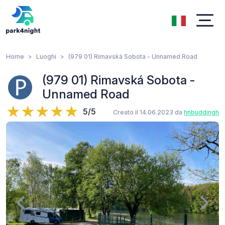
Home
Luoghi
(979 01) Rimavská Sobota - Unnamed Road
(979 01) Rimavská Sobota -
Unnamed Road
5/5
Creato il 14.06.2023 da
hnbuddingh