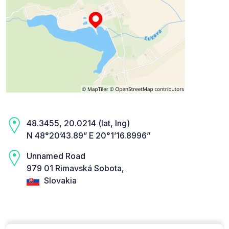
48.3455, 20.0214 (lat, lng)
N 48°20’43.89” E 20°1’16.8996”
Unnamed Road
979 01 Rimavská Sobota,
Slovakia