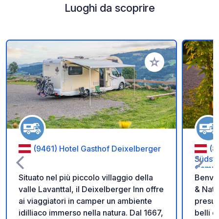
Luoghi da scoprire
Aggiungi ai tuoi pref
(9461) Hotel Gasthof Deixelberger
(8
Südst
Campi
Situato nel più piccolo villaggio della
Benven
valle Lavanttal, il Deixelberger Inn offre
& Natu
ai viaggiatori in camper un ambiente
presum
idilliaco immerso nella natura. Dal 1667,
belli del