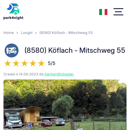
Home
Luoghi
(8580) Köflach - Mitschweg 55
(8580) Köflach - Mitschweg 55
5/5
Creato il 14.06.2023 da
GerhardSchuster