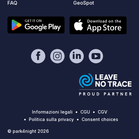
FAQ
GeoSpot
il sogg
piazzo
con al
Natura
servizi igienici.
dirett
Vino d
region
meridi
panora
dolci 
Sugger
5 potr
particolarm
privato
Informazioni legali
CGU
CGV
soffer
Politica sulla privacy
Consent choices
il cam
© park4night 2026
sul pra