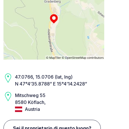
47.0766, 15.0706 (lat, lng)
N 47°4’35.8788” E 15°4’14.2428”
Mitschweg 55
8580 Köflach,
Austria
Sei il proprietario di questo luogo?