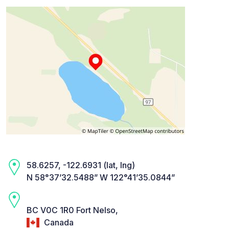
58.6257, -122.6931 (lat, lng)
N 58°37’32.5488” W 122°41’35.0844”
BC V0C 1R0 Fort Nelso,
Canada