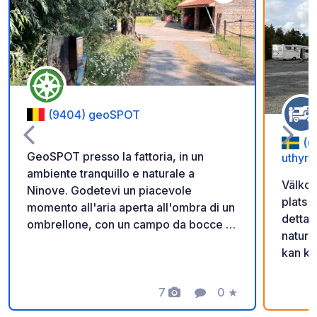
Aggiungi ai tuoi pref
(9404) geoSPOT
(6
GeoSPOT presso la fattoria, in un
uthyrn
ambiente tranquillo e naturale a
Välkom
Ninove. Godetevi un piacevole
plats 
momento all'aria aperta all'ombra di un
detta 
ombrellone, con un campo da bocce e
natur 
giri in pony per i bambini. Un luogo
kan ko
ideale per una pausa rilassante. Grazie
scanna
al proprietario per aver condiviso
får ni
questo geoSPOT! :) Promemoria : -
7
0
★
Foto
Commento
Valutazione
in. Gl
Ricordarsi di registrare il codice