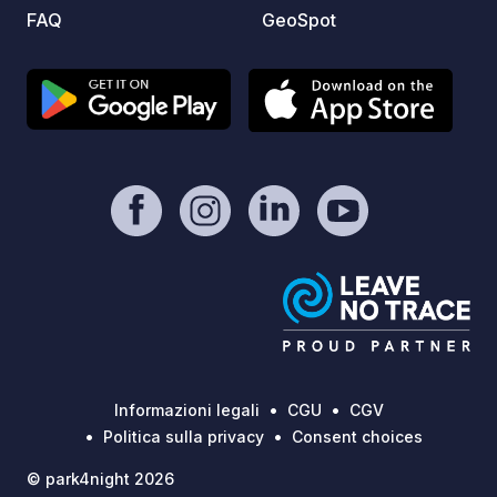
anche per kite, wing foil, pesca e
FAQ
GeoSpot
escursioni in barca. Punti d'interesse
nelle vicinanze: Parco acquatico Blu
fan(estate) 3,5 km la cittadina di Villa
San Pietro 1,6 km Porto turistico di
Porto Columbu 5,6 km Sito
archeologico e spiaggia di Nora 8 km
la cittadina di Pula 5 km Tombe dei
Giganti Cascate Riu Alinu (trekking e
Mtb) Canyon Is Cioffus (trekking)
Trekking e Mtb su Lilloni e Monti
Nieddu Spiagge di Chia 24 km
Spiaggia "Tuerredda" 30 km
Informazioni legali
CGU
CGV
Politica sulla privacy
Consent choices
© park4night 2026