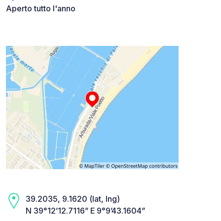
Aperto tutto l'anno
39.2035, 9.1620 (lat, lng)
N 39°12’12.7116” E 9°9’43.1604”