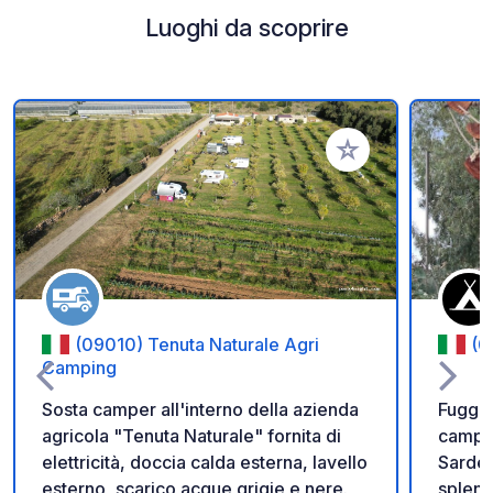
Luoghi da scoprire
Aggiungi ai tuoi pref
(09010) Tenuta Naturale Agri
(0
Camping
Sosta camper all'interno della azienda
Fuggi 
agricola "Tenuta Naturale" fornita di
campeg
elettricità, doccia calda esterna, lavello
Sardeg
esterno, scarico acque grigie e nere.
splend