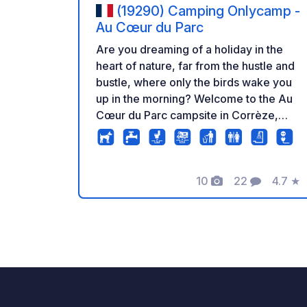
(19290) Camping Onlycamp -
Au Cœur du Parc
Are you dreaming of a holiday in the
heart of nature, far from the hustle and
bustle, where only the birds wake you
up in the morning? Welcome to the Au
Cœur du Parc campsite in Corrèze,
where the gentle pace of life is
combined with a lovely mix of rivers
and forests. As its name suggests, this
10
22
4.7
★
small, human-scale campsite offers
Foto
Commenti
Valuta
spacious, shady, green pitches that
invite you to unwind, right in the heart
of the Parc Naturel Régional de
Millevaches en Limousin. Not a bad
setting, is it? For lovers of nature,
hiking and wide open spaces, this is the
ideal spot to recharge your batteries as