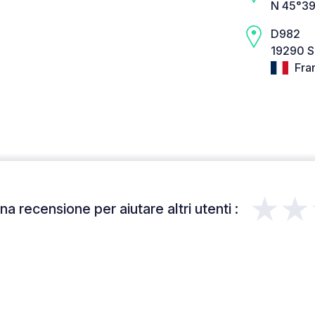
N 45°39
D982
19290 S
Fra
★★
a recensione per aiutare altri utenti :