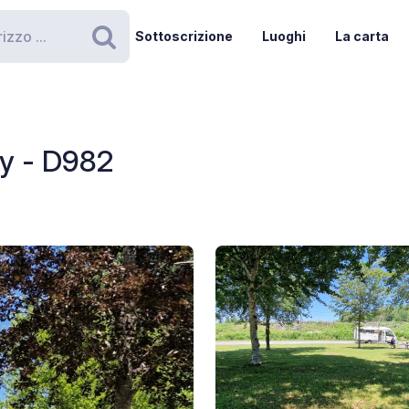
Sottoscrizione
Luoghi
La carta
Ricerca
my - D982