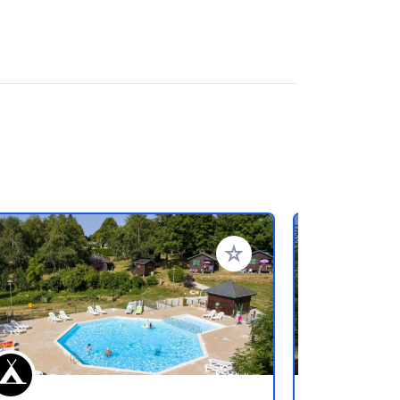
referiti
Aggiungi ai tuoi preferiti