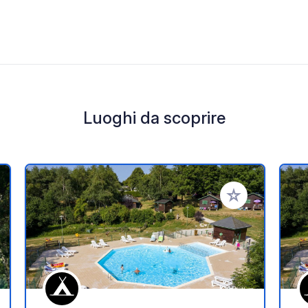
Luoghi da scoprire
i ai tuoi preferiti
Aggiungi ai tuoi p