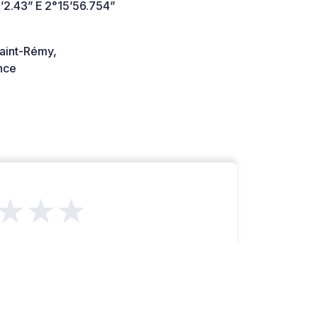
’2.43” E 2°15’56.754”
aint-Rémy,
nce
★★★